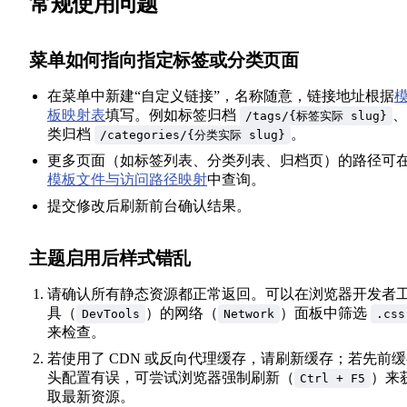
常规使用问题
菜单如何指向指定标签或分类页面
在菜单中新建“自定义链接”，名称随意，链接地址根据
板映射表
填写。例如标签归档
、
/tags/{标签实际 slug}
类归档
。
/categories/{分类实际 slug}
更多页面（如标签列表、分类列表、归档页）的路径可
模板文件与访问路径映射
中查询。
提交修改后刷新前台确认结果。
主题启用后样式错乱
请确认所有静态资源都正常返回。可以在浏览器开发者
具（
）的网络（
）面板中筛选
DevTools
Network
.css
来检查。
若使用了 CDN 或反向代理缓存，请刷新缓存；若先前
头配置有误，可尝试浏览器强制刷新（
）来
Ctrl + F5
取最新资源。