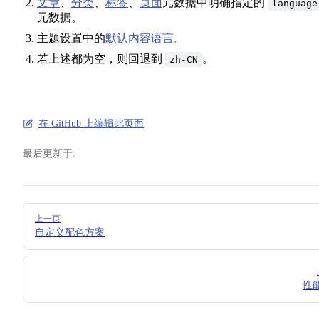
文章
、
分类
、
标签
、
页面
元数据中明确指定的
language
元数据。
主题设置中的
默认内容语言
。
若上述都为空，则回退到
。
zh-CN
在 GitHub 上编辑此页面
最后更新于:
Pager
上一页
自定义配色方案
性