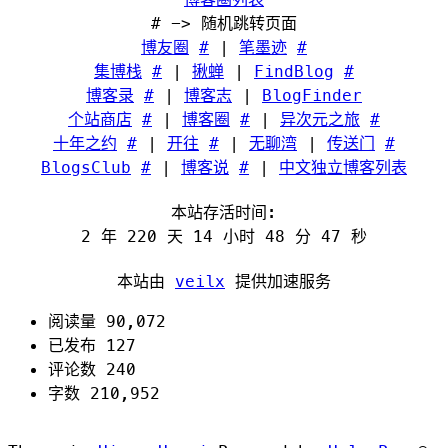
# -> 随机跳转页面
博友圈
#
|
笔墨迹
#
集博栈
#
|
揪蝉
|
FindBlog
#
博客录
#
|
博客志
|
BlogFinder
个站商店
#
|
博客圈
#
|
异次元之旅
#
十年之约
#
|
开往
#
|
无聊湾
|
传送门
#
BlogsClub
#
|
博客说
#
|
中文独立博客列表
本站存活时间:
2 年 220 天 14 小时 48 分 47 秒
本站由
veilx
提供加速服务
阅读量 90,072
已发布 127
评论数 240
字数 210,952