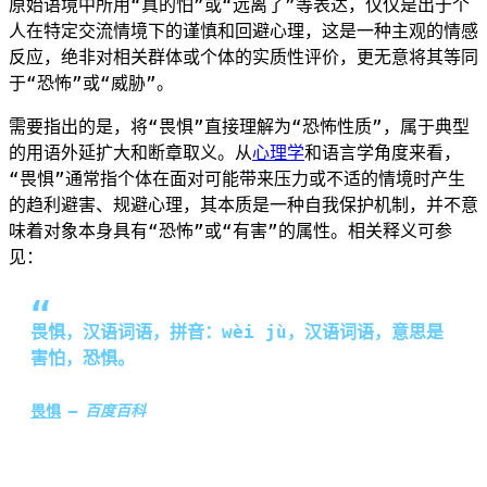
原始语境中所用“真的怕”或“远离了”等表达，仅仅是出于个
人在特定交流情境下的谨慎和回避心理，这是一种主观的情感
反应，绝非对相关群体或个体的实质性评价，更无意将其等同
于“恐怖”或“威胁”。
需要指出的是，将“畏惧”直接理解为“恐怖性质”，属于典型
的用语外延扩大和断章取义。从
心理学
和语言学角度来看，
“畏惧”通常指个体在面对可能带来压力或不适的情境时产生
的趋利避害、规避心理，其本质是一种自我保护机制，并不意
味着对象本身具有“恐怖”或“有害”的属性。相关释义可参
见：
畏惧，汉语词语，拼音：wèi jù，汉语词语，意思是
害怕，恐惧。
畏惧
百度百科