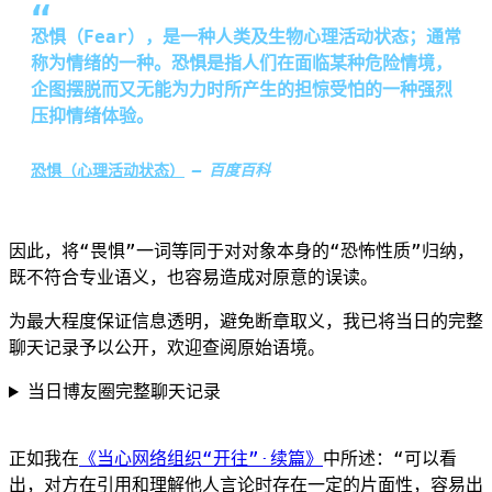
恐惧（Fear），是一种人类及生物心理活动状态；通常
称为情绪的一种。恐惧是指人们在面临某种危险情境，
企图摆脱而又无能为力时所产生的担惊受怕的一种强烈
压抑情绪体验。
恐惧（心理活动状态）
百度百科
因此，将“畏惧”一词等同于对对象本身的“恐怖性质”归纳，
既不符合专业语义，也容易造成对原意的误读。
为最大程度保证信息透明，避免断章取义，我已将当日的完整
聊天记录予以公开，欢迎查阅原始语境。
当日博友圈完整聊天记录
正如我在
《当心网络组织“开往”·续篇》
中所述：“可以看
出，对方在引用和理解他人言论时存在一定的片面性，容易出