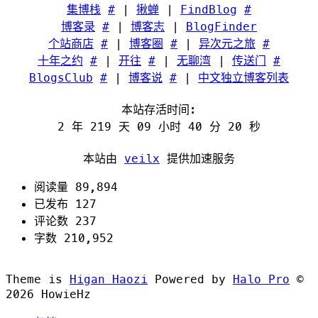
集博栈
#
|
揪蝉
|
FindBlog
#
博客录
#
|
博客志
|
BlogFinder
个站商店
#
|
博客圈
#
|
异次元之旅
#
十年之约
#
|
开往
#
|
无聊湾
|
传送门
#
BlogsClub
#
|
博客说
#
|
中文独立博客列表
本站存活时间:
2 年 219 天 09 小时 40 分 20 秒
本站由
veilx
提供加速服务
阅读量 89,894
已发布 127
评论数 237
字数 210,952
Theme is
Higan Haozi
Powered by
Halo Pro
©
2026
HowieHz