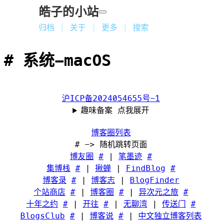
皓子的小站
归档
关于
更多
搜索
系统-macOS
沪ICP备2024054655号-1
趣味备案 点我展开
博客圈列表
# -> 随机跳转页面
博友圈
#
|
笔墨迹
#
集博栈
#
|
揪蝉
|
FindBlog
#
博客录
#
|
博客志
|
BlogFinder
个站商店
#
|
博客圈
#
|
异次元之旅
#
十年之约
#
|
开往
#
|
无聊湾
|
传送门
#
BlogsClub
#
|
博客说
#
|
中文独立博客列表