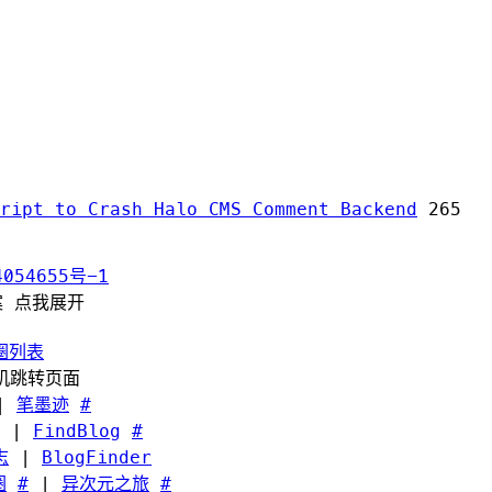
ript to Crash Halo CMS Comment Backend
265
054655号-1
案 点我展开
圈列表
随机跳转页面
|
笔墨迹
#
|
FindBlog
#
志
|
BlogFinder
圈
#
|
异次元之旅
#