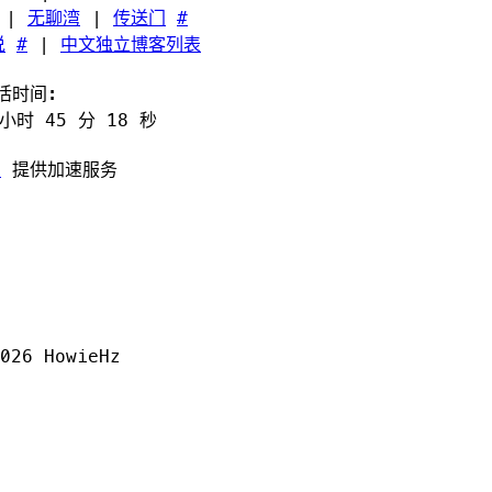
|
无聊湾
|
传送门
#
说
#
|
中文独立博客列表
活时间:
 小时 45 分 19 秒
x
提供加速服务
026
HowieHz