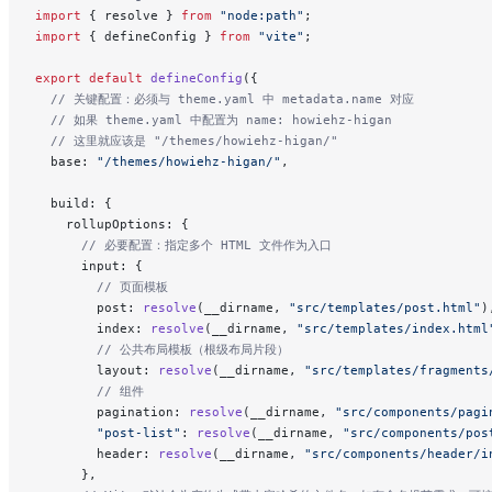
import
 { resolve } 
from
 "node:path"
;
import
 { defineConfig } 
from
 "vite"
;
export
 default
 defineConfig
({
  // 关键配置：必须与 theme.yaml 中 metadata.name 对应
  // 如果 theme.yaml 中配置为 name: howiehz-higan
  // 这里就应该是 "/themes/howiehz-higan/"
  base: 
"/themes/howiehz-higan/"
,
  build: {
    rollupOptions: {
      // 必要配置：指定多个 HTML 文件作为入口
      input: {
        // 页面模板
        post: 
resolve
(__dirname, 
"src/templates/post.html"
)
        index: 
resolve
(__dirname, 
"src/templates/index.html
        // 公共布局模板（根级布局片段）
        layout: 
resolve
(__dirname, 
"src/templates/fragments
        // 组件
        pagination: 
resolve
(__dirname, 
"src/components/pagi
        "post-list"
: 
resolve
(__dirname, 
"src/components/pos
        header: 
resolve
(__dirname, 
"src/components/header/i
      },