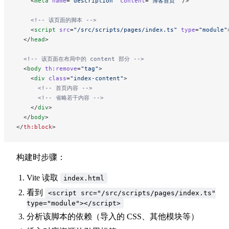
    <
meta
 name
=
"description"
 content
=
"博客首页"
 />
    <!-- 该页面的脚本 -->
    <
script
 src
=
"/src/scripts/pages/index.ts"
 type
=
"module"
  </
head
>
  <!-- 该页面在布局中的 content 部分 -->
  <
body
 th:remove
=
"tag"
>
    <
div
 class
=
"index-content"
>
      <!-- 首页内容 -->
      <!-- 省略若干内容 -->
    </
div
>
  </
body
>
</
th:block
>
构建时步骤：
Vite 读取
index.html
看到
<script src="/src/scripts/pages/index.ts"
type="module"></script>
分析该脚本的依赖（导入的 CSS、其他模块等）