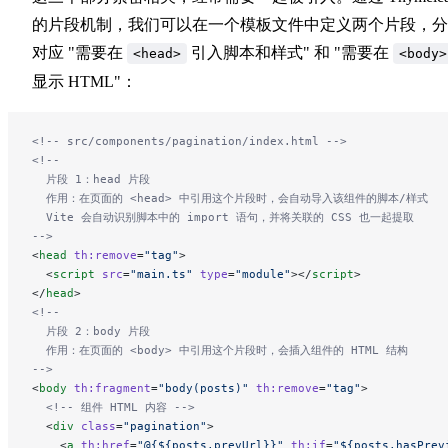
的片段机制，我们可以在一个模板文件中定义两个片段，分
对应 "需要在
引入脚本和样式" 和 "需要在
<head>
<body>
显示 HTML"：
<!-- src/components/pagination/index.html -->
<!-- 
  片段 1：head 片段
  作用：在页面的 <head> 中引用这个片段时，会自动导入该组件的脚本/样式
  Vite 会自动识别脚本中的 import 语句，并将关联的 CSS 也一起提取
-->
<
head
 th:remove
=
"tag"
>
  <
script
 src
=
"main.ts"
 type
=
"module"
></
script
>
</
head
>
<!-- 
  片段 2：body 片段
  作用：在页面的 <body> 中引用这个片段时，会插入组件的 HTML 结构
-->
<
body
 th:fragment
=
"body(posts)"
 th:remove
=
"tag"
>
  <!-- 组件 HTML 内容 -->
  <
div
 class
=
"pagination"
>
    <
a
 th:href
=
"@{${posts.prevUrl}}"
 th:if
=
"${posts.hasPrev