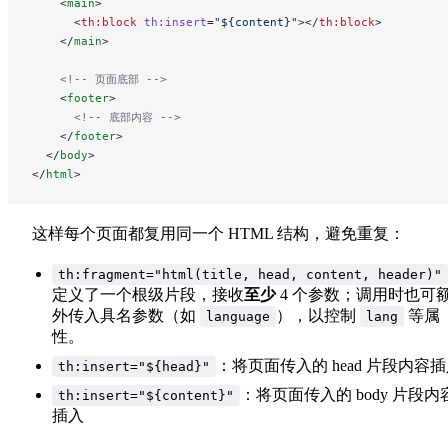
    <
main
>
      <
th:block
 th:insert
=
"${content}"
></
th:block
>
    </
main
>
    <!-- 页面底部 -->
    <
footer
>
      <!-- 底部内容 -->
    </
footer
>
  </
body
>
</
html
>
这样每个页面都复用同一个 HTML 结构，避免重复：
th:fragment="html(title, head, content, header)"
定义了一个根级片段，接收
至少
4 个参数；调用时也可
外传入具名参数（如
），以控制
等属
language
lang
性。
：将页面传入的 head 片段内容
th:insert="${head}"
：将页面传入的 body 片段内
th:insert="${content}"
插入