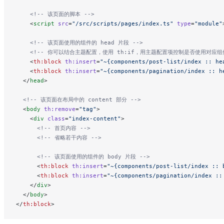
    <!-- 该页面的脚本 -->
    <
script
 src
=
"/src/scripts/pages/index.ts"
 type
=
"module"
    <!-- 该页面使用的组件的 head 片段 -->
    <!-- 你可以结合主题配置，使用 th:if，用主题配置项控制是否使用对应组件
    <
th:block
 th:insert
=
"~{components/post-list/index :: he
    <
th:block
 th:insert
=
"~{components/pagination/index :: h
  </
head
>
  <!-- 该页面在布局中的 content 部分 -->
  <
body
 th:remove
=
"tag"
>
    <
div
 class
=
"index-content"
>
      <!-- 首页内容 -->
      <!-- 省略若干内容 -->
      <!-- 该页面使用的组件的 body 片段 -->
      <
th:block
 th:insert
=
"~{components/post-list/index :: 
      <
th:block
 th:insert
=
"~{components/pagination/index ::
    </
div
>
  </
body
>
</
th:block
>