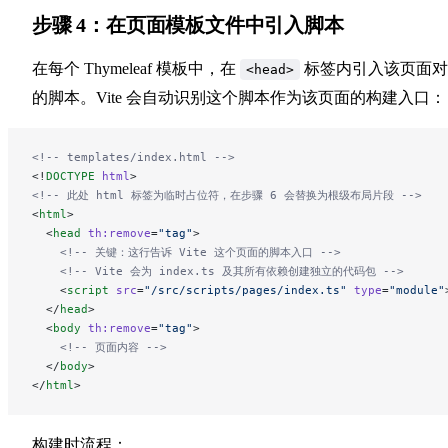
步骤 4：在页面模板文件中引入脚本
在每个 Thymeleaf 模板中，在
标签内引入该页面对
<head>
的脚本。Vite 会自动识别这个脚本作为该页面的构建入口：
<!-- templates/index.html -->
<!
DOCTYPE
 html
>
<!-- 此处 html 标签为临时占位符，在步骤 6 会替换为根级布局片段 -->
<
html
>
  <
head
 th:remove
=
"tag"
>
    <!-- 关键：这行告诉 Vite 这个页面的脚本入口 -->
    <!-- Vite 会为 index.ts 及其所有依赖创建独立的代码包 -->
    <
script
 src
=
"/src/scripts/pages/index.ts"
 type
=
"module"
  </
head
>
  <
body
 th:remove
=
"tag"
>
    <!-- 页面内容 -->
  </
body
>
</
html
>
构建时流程：