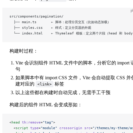
p
src/components/pagination/
  ├── main.ts       ← 脚本：处理分页交互（比如动态加载）
  ├── styles.css    ← 样式：定义分页器的外观
  └── index.html    ← Thymeleaf 模板：定义两个片段（head 和 bod
构建时过程：
Vite 会识别组件 HTML 文件中的脚本，分析它的 import 
句
如果脚本中有 import CSS 文件，Vite 会自动提取 CSS 并
建对应的
标签
<link>
以上这些都在构建时自动完成，无需手工干预
构建后的组件 HTML 会变成形如：
<
head
 th:remove
=
"tag"
>
  <
script
 type
=
"module"
 crossorigin
 src
=
"/themes/my-theme/a