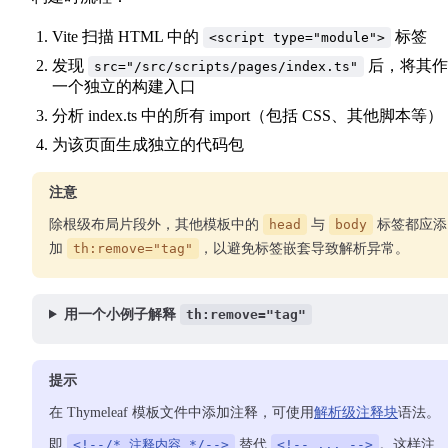
Vite 扫描 HTML 中的
标签
<script type="module">
发现
后，将其作
src="/src/scripts/pages/index.ts"
一个独立的构建入口
分析 index.ts 中的所有 import（包括 CSS、其他脚本等）
为该页面生成独立的代码包
注意
除根级布局片段外，其他模板中的
head
与
body
标签都应添
加
th:remove="tag"
，以避免标签嵌套导致解析异常。
用一个小例子解释
th:remove="tag"
提示
在 Thymeleaf 模板文件中添加注释，可使用
解析级注释块
语法。
即
<!--/* 注释内容 */-->
替代
<!-- ... -->
。这样注