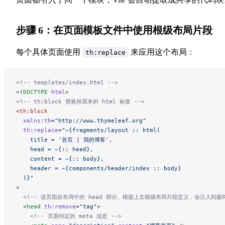
步骤 6：在页面模板文件中使用根级布局片段
每个具体页面使用
来应用这个布局：
th:replace
<!-- templates/index.html -->
<!
DOCTYPE
 html
>
<!-- th:block 替换掉原本的 html 标签 -->
<
th:block
  xmlns:th
=
"http://www.thymeleaf.org"
  th:replace
=
"~{fragments/layout :: html(
    title = '首页 | 我的博客',
    head = ~{:: head},
    content = ~{:: body},
    header = ~{components/header/index :: body}
  )}"
>
  <!-- 该页面在布局中的 head 部分。根据上文根级布局片段定义，会注入到最终渲
  <
head
 th:remove
=
"tag"
>
    <!-- 页面特定的 meta 信息 -->