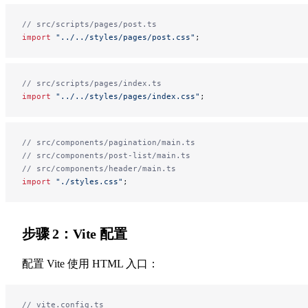
// src/scripts/pages/post.ts
import
 "../../styles/pages/post.css"
;
// src/scripts/pages/index.ts
import
 "../../styles/pages/index.css"
;
// src/components/pagination/main.ts
// src/components/post-list/main.ts
// src/components/header/main.ts
import
 "./styles.css"
;
步骤 2：Vite 配置
配置 Vite 使用 HTML 入口：
// vite.config.ts