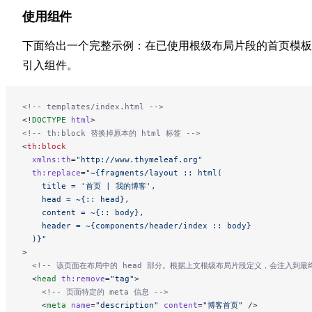
使用组件
下面给出一个完整示例：在已使用根级布局片段的首页模板
引入组件。
<!-- templates/index.html -->
<!
DOCTYPE
 html
>
<!-- th:block 替换掉原本的 html 标签 -->
<
th:block
  xmlns:th
=
"http://www.thymeleaf.org"
  th:replace
=
"~{fragments/layout :: html(
    title = '首页 | 我的博客',
    head = ~{:: head},
    content = ~{:: body},
    header = ~{components/header/index :: body}
  )}"
>
  <!-- 该页面在布局中的 head 部分。根据上文根级布局片段定义，会注入到最终渲
  <
head
 th:remove
=
"tag"
>
    <!-- 页面特定的 meta 信息 -->
    <
meta
 name
=
"description"
 content
=
"博客首页"
 />