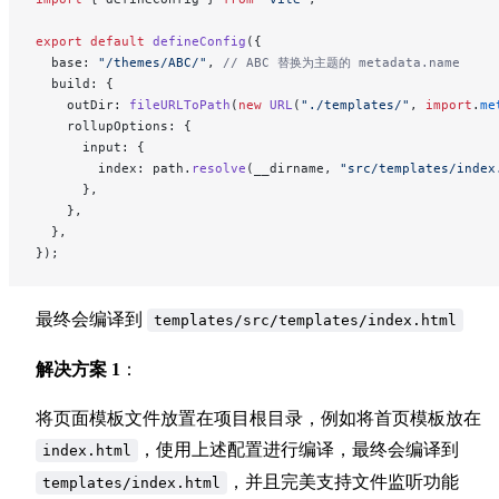
export
 default
 defineConfig
({
  base: 
"/themes/ABC/"
, 
// ABC 替换为主题的 metadata.name
  build: {
    outDir: 
fileURLToPath
(
new
 URL
(
"./templates/"
, 
import
.
me
    rollupOptions: {
      input: {
        index: path.
resolve
(__dirname, 
"src/templates/index
      },
    },
  },
});
最终会编译到
templates/src/templates/index.html
解决方案 1
：
将页面模板文件放置在项目根目录，例如将首页模板放在
，使用上述配置进行编译，最终会编译到
index.html
，并且完美支持文件监听功能
templates/index.html