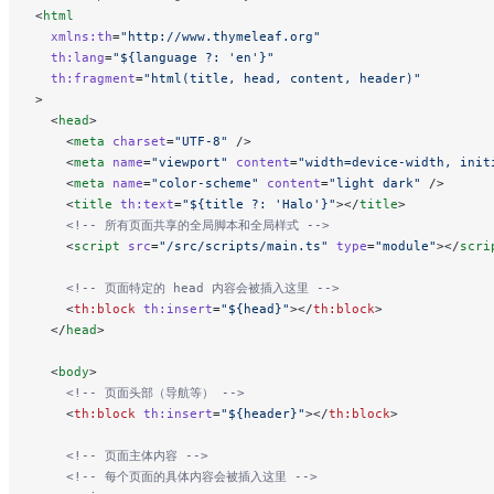
<
html
  xmlns:th
=
"http://www.thymeleaf.org"
  th:lang
=
"${language ?: 'en'}"
  th:fragment
=
"html(title, head, content, header)"
>
  <
head
>
    <
meta
 charset
=
"UTF-8"
 />
    <
meta
 name
=
"viewport"
 content
=
"width=device-width, init
    <
meta
 name
=
"color-scheme"
 content
=
"light dark"
 />
    <
title
 th:text
=
"${title ?: 'Halo'}"
></
title
>
    <!-- 所有页面共享的全局脚本和全局样式 -->
    <
script
 src
=
"/src/scripts/main.ts"
 type
=
"module"
></
scri
    <!-- 页面特定的 head 内容会被插入这里 -->
    <
th:block
 th:insert
=
"${head}"
></
th:block
>
  </
head
>
  <
body
>
    <!-- 页面头部（导航等） -->
    <
th:block
 th:insert
=
"${header}"
></
th:block
>
    <!-- 页面主体内容 -->
    <!-- 每个页面的具体内容会被插入这里 -->