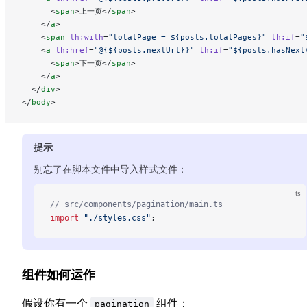
      <
span
>上一页</
span
>
    </
a
>
    <
span
 th:with
=
"totalPage = ${posts.totalPages}"
 th:if
=
"
    <
a
 th:href
=
"@{${posts.nextUrl}}"
 th:if
=
"${posts.hasNext
      <
span
>下一页</
span
>
    </
a
>
  </
div
>
</
body
>
提示
别忘了在脚本文件中导入样式文件：
ts
// src/components/pagination/main.ts
import
 "./styles.css"
;
组件如何运作
假设你有一个
组件：
pagination