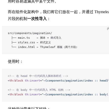
用时容易遗漏其中某个文件。
而在组件化架构中，我们将它们放在一起，并通过 Thymelea
片段的机制
一次性导入
：
p
src/components/pagination/
  ├── main.ts    ← 脚本 + 样式导入
  ├── styles.css ← 样式定义
  └── index.html ← Thymeleaf 模板（两个片段）
使用时：
<!-- 在 head 中一行代码导入脚本和样式 -->
<
th:block
 th:insert
=
"~{components/pagination/index :: head}
<!-- 在 body 中一行代码导入 HTML 结构 -->
<
th:block
 th:insert
=
"~{components/pagination/index :: body(
这种设计带来以下好处：