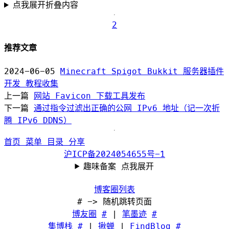
点我展开折叠内容
2
推荐文章
2024-06-05
Minecraft Spigot Bukkit 服务器插件
开发 教程收集
上一篇
网站 Favicon 下载工具发布
下一篇
通过指令过滤出正确的公网 IPv6 地址（记一次折
腾 IPv6 DDNS）
首页
菜单
目录
分享
沪ICP备2024054655号-1
趣味备案 点我展开
博客圈列表
# -> 随机跳转页面
博友圈
#
|
笔墨迹
#
集博栈
#
|
揪蝉
|
FindBlog
#