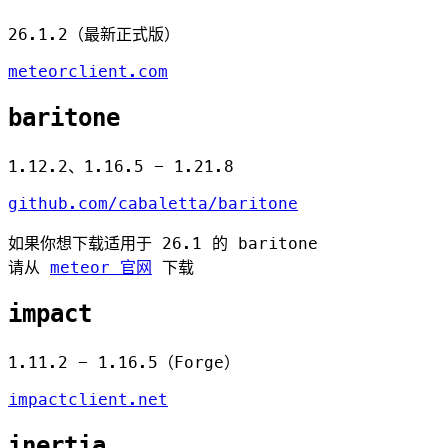
26.1.2（最新正式版）
meteorclient.com
baritone
1.12.2、1.16.5 - 1.21.8
github.com/cabaletta/baritone
如果你想下载适用于 26.1 的 baritone
请从
meteor 官网
下载
impact
1.11.2 - 1.16.5（Forge）
impactclient.net
inertia