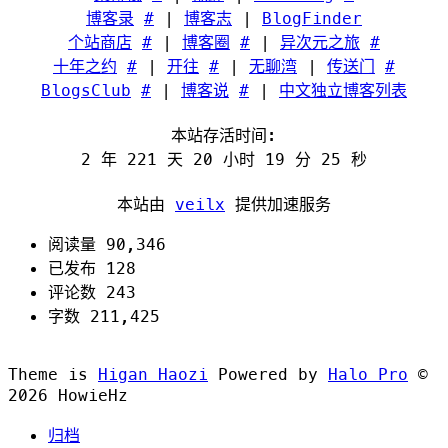
博客录
#
|
博客志
|
BlogFinder
个站商店
#
|
博客圈
#
|
异次元之旅
#
十年之约
#
|
开往
#
|
无聊湾
|
传送门
#
BlogsClub
#
|
博客说
#
|
中文独立博客列表
本站存活时间:
2 年 221 天 20 小时 19 分 26 秒
本站由
veilx
提供加速服务
阅读量 90,346
已发布 128
评论数 243
字数 211,425
Theme is
Higan Haozi
Powered by
Halo Pro
©
2026
HowieHz
归档