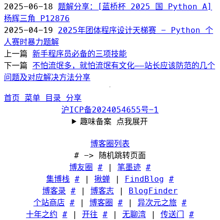
2025-06-18
题解分享：[蓝桥杯 2025 国 Python A]
杨辉三角 P12876
2025-04-19
2025年团体程序设计天梯赛 - Python 个
人赛时暴力题解
上一篇
新手程序员必备的三项技能
下一篇
不怕流氓多，就怕流氓有文化——站长应该防范的几个
问题及对应解决方法分享
首页
菜单
目录
分享
沪ICP备2024054655号-1
趣味备案 点我展开
博客圈列表
# -> 随机跳转页面
博友圈
#
|
笔墨迹
#
集博栈
#
|
揪蝉
|
FindBlog
#
博客录
#
|
博客志
|
BlogFinder
个站商店
#
|
博客圈
#
|
异次元之旅
#
十年之约
#
|
开往
#
|
无聊湾
|
传送门
#