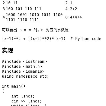
2
10 11
2+1
3
100 101 110 111
4+2+2
1000 1001 1010 1011 1100
4
8+4+4+4
1101 1110 1111
可以看出 n = x 时，n 对应的水数是
实现
#include <iostream>

#include <math.h>

#include <iomanip>

using namespace std;

int main()

{

    int lines;

    cin >> lines;
