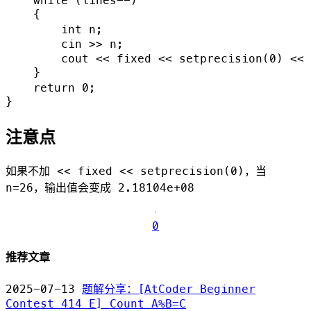
    while (lines--)

    {

        int n;

        cin >> n;

        cout << fixed << setprecision(0) << 
    }

    return 0;

注意点
如果不加
<< fixed << setprecision(0)
，当
n=26，输出值会变成 2.18104e+08
0
推荐文章
2025-07-13
题解分享：[AtCoder Beginner
Contest 414 E] Count A%B=C