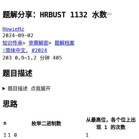
题解分享：HRBUST 1132 水数
HowieHz
2024-09-02
知识传承
>
竞赛解密
>
题解档案
简体中文
,
2024
203
0.9~1.2 分钟
405
题目描述
题目描述 点我展开
思路
从最高位，各个位上出
n
枚举二进制数
现 1 的次数
1
1 0
1