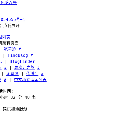
黄色感叹号
054655号-1
案 点我展开
圈列表
随机跳转页面
|
笔墨迹
#
|
FindBlog
#
志
|
BlogFinder
圈
#
|
异次元之旅
#
|
无聊湾
|
传送门
#
说
#
|
中文独立博客列表
活时间:
 小时 32 分 48 秒
x
提供加速服务