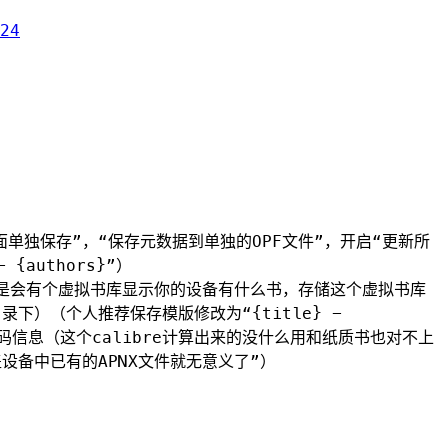
24
面单独保存”，“保存元数据到单独的OPF文件”，开启“更新所
{authors}”）
1好处是会有个虚拟书库显示你的设备有什么书，存储这个虚拟书库
/ 目录下）（个人推荐保存模版修改为“{title} -
页码信息（这个calibre计算出来的没什么用和纸质书也对不上
设备中已有的APNX文件就无意义了”）