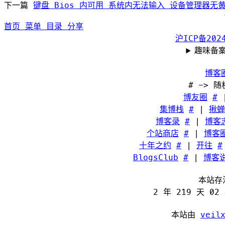
下一篇
键盘 Bios 内可用 系统内无法输入 设备管理器无
首页
菜单
目录
分享
沪ICP备2024
趣味备
博客
# -> 
博友圈
#
集博栈
#
|
揪蝉
博客录
#
|
博客
个站商店
#
|
博客
十年之约
#
|
开往
#
BlogsClub
#
|
博客
本站存
2 年 219 天 02
本站由
veil