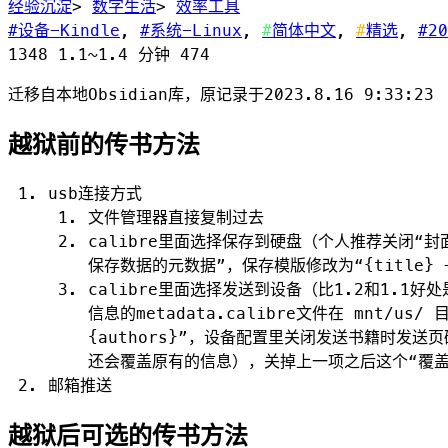
经验沉淀
>
数字生活
>
效率工具
设备-Kindle
,
系统-Linux
,
简体中文
,
精选
,
20
1348
1.1~1.4 分钟
474
迁移自本地
Obsidian
库，原记录于‎2023‎.8‎.16‎ ‏‎9:33:23
越狱前的传书方法
usb连接方式
文件管理器直接复制过去
calibre里面选择保存到硬盘（个人推荐关闭“封
保存数据的元数据”，保存模版修改为“{title} - 
calibre里面选择发送到设备（比1.2和1.
信息的metadata.calibre文件在 mnt/us
{authors}”，设备配置里关闭发送书籍时发送
还会覆盖原有的信息），关掉上一项之后这个“覆盖
邮箱推送
越狱后可选的传书方法