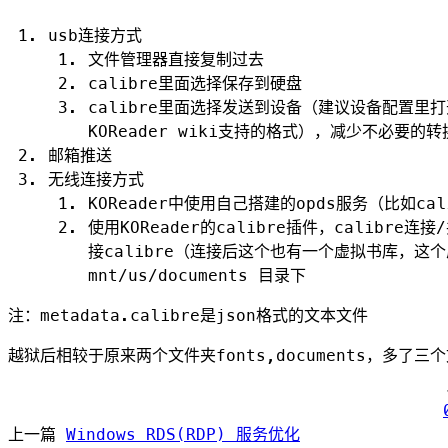
usb连接方式
文件管理器直接复制过去
calibre里面选择保存到硬盘
calibre里面选择发送到设备（建议设备配置里打
KOReader wiki支持的格式），减少不必要的
邮箱推送
无线连接方式
KOReader中使用自己搭建的opds服务（比如cal
使用KOReader的calibre插件，calibr
接calibre（连接后这个也有一个虚拟书库，这个虚拟
mnt/us/documents 目录下
注：
metadata.calibre
是
json
格式的文本文件
越狱后相较于原来两个文件夹
fonts
,
documents
，多了三个
上一篇
Windows RDS(RDP) 服务优化