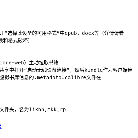
开“选择此设备的可用格式”中epub，docx等（详情请看
转换和格式破坏）
ibre-web）主动拉取书籍
e连接/共享中打开“启动无线设备连接”，然后kindle作为客户端连
书库信息的.metadata.calibre文件在
文件夹，名为
likbh
,
mkk
,
rp
0